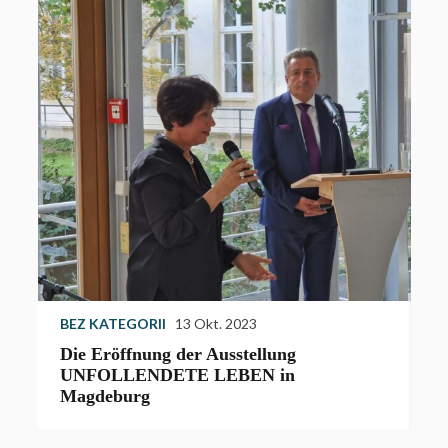
BEZ KATEGORII
13 Okt. 2023
S
Die Eröffnung der Ausstellung
D
UNFOLLENDETE LEBEN in
J
Magdeburg
g