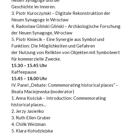
Neuen Synagoge und der
Geschichte im Inneren.
3. Piotr Kuroczyński – Digitale Rekonstruktion der
Neuen Synagoge in Wrocław
4. Radosław Gliński Gliński – Archäologische Forschung
der Neuen Synagoge, Wrocław
5. Piotr Kmiecik – Eine Synergie aus Symbol und
Funktion: Die Möglichkeiten und Gefahren
der Nutzung von Relikten von Objekten mit Symbolwert
für kommerzielle Zwecke.
15.30 – 15.45 Uhr
Kaffeepause
15.45 – 18.00 Uhr
IV. Panel „Debate: Commemorating historical places” –
Beata Maciejewska (moderator)
1. Anna Kościuk – Introduction: Commemorating
historical places…
2. Jerzy Jasieńko
3. Ruth Ellen Gruber
4. Chilik Weizman
5. Klara Kołodziejska