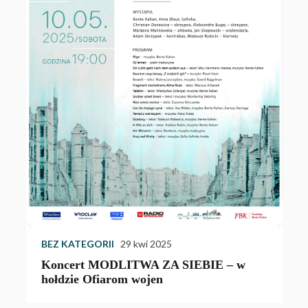
W
w
Z
u
BEZ KATEGORII
29 kwi 2025
Koncert MODLITWA ZA SIEBIE – w
hołdzie Ofiarom wojen