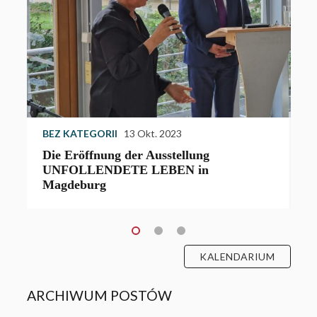
BEZ KATEGORII
13 Okt. 2023
S
Die Eröffnung der Ausstellung
D
UNFOLLENDETE LEBEN in
J
Magdeburg
g
KALENDARIUM
ARCHIWUM POSTÓW