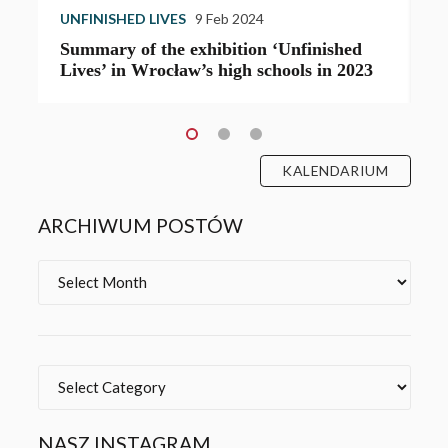
UNFINISHED LIVES
9 Feb 2024
U
Summary of the exhibition ‘Unfinished
T
Lives’ in Wrocław’s high schools in 2023
e
KALENDARIUM
ARCHIWUM POSTÓW
Archives
Categories
NASZ INSTAGRAM