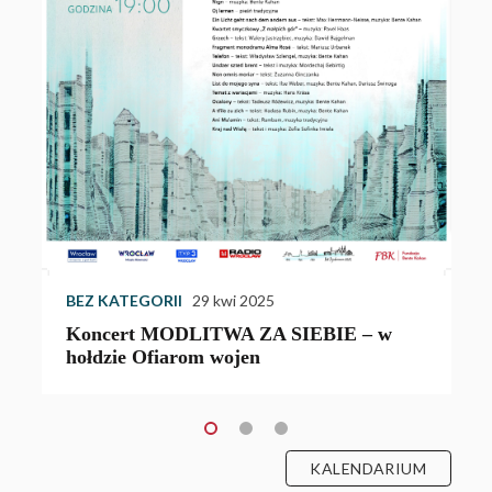
W
w
Z
u
BEZ KATEGORII
29 kwi 2025
Koncert MODLITWA ZA SIEBIE – w
hołdzie Ofiarom wojen
KALENDARIUM