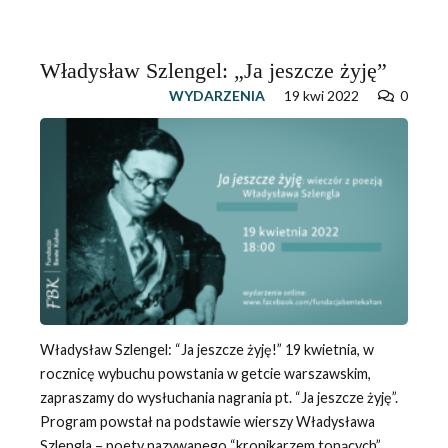
Władysław Szlengel: „Ja jeszcze żyję”
WYDARZENIA
19 kwi 2022
0
Władysław Szlengel: “Ja jeszcze żyję!” 19 kwietnia, w
rocznicę wybuchu powstania w getcie warszawskim,
zapraszamy do wysłuchania nagrania pt. “Ja jeszcze żyję”.
Program powstał na podstawie wierszy Władysława
Szlengla – poety nazywanego “kronikarzem tonących”,