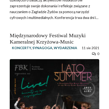
dziesięcioro badaczy, aktywistów i edukatorów
zaprezentuje swoje dokonania i refleksje związane z
nauczaniem o Zagładzie Żydów za pomocą narzędzi
cyfrowych i multimedialnych. Konferencja trwa dwa dni i…
Międzynarodowy Festiwal Muzyki
Kameralnej Krzyżowa-Music
KONCERTY
,
SYNAGOGA
,
WYDARZENIA
11 sie 2021
0