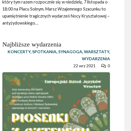
który tym razem rozpocznie się w niedzielę, 7 listopada o
18:00 na Placu Solnym. Marsz Wzajemnego Szacunku to
upamiętnienie tragicznych wydarzeń Nocy Kryształowej –
antyżydowskiego…
Najbliższe wydarzenia
KONCERTY
,
SPOTKANIA
,
SYNAGOGA
,
WARSZTATY
,
WYDARZENIA
22 wrz 2021
0