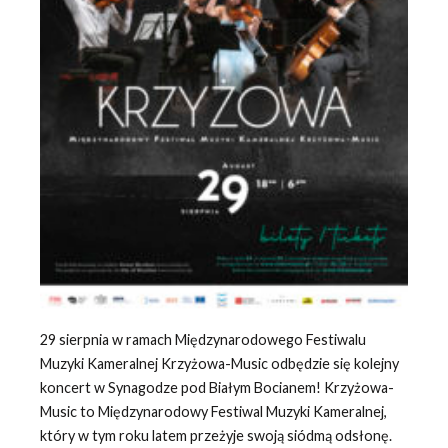
29 sierpnia w ramach Międzynarodowego Festiwalu
Muzyki Kameralnej Krzyżowa-Music odbędzie się kolejny
koncert w Synagodze pod Białym Bocianem! Krzyżowa-
Music to Międzynarodowy Festiwal Muzyki Kameralnej,
który w tym roku latem przeżyje swoją siódmą odsłonę.