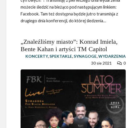
cyfrowych?”! Transmisję z pierwszego dnia wydarzenia
możecie śledzić na bieżąco pod następującym linkiem:
Facebook. Tam też dostępna będzie jutro transmisja z
drugiego dnia konferencji, do której śledzenia…
„Znaleźliśmy miasto”: Konrad Imiela,
Bente Kahan i artyści TM Capitol
KONCERTY
,
SPEKTAKLE
,
SYNAGOGE
,
WYDARZENIA
30 sie 2021
0