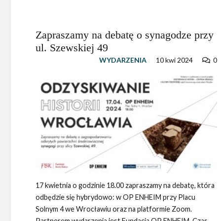
Zapraszamy na debatę o synagodze przy
ul. Szewskiej 49
WYDARZENIA
10 kwi 2024
0
17 kwietnia o godzinie 18.00 zapraszamy na debatę, która
odbędzie się hybrydowo: w OP ENHEIM przy Placu
Solnym 4 we Wrocławiu oraz na platformie Zoom.
Partnerem wydarzenia jest Fundacja OP ENHEIM. Czas