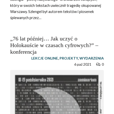
który w swoich tekstach uwiecznił tragedię okupowanej
Warszawy. Szlengel był autorem tekstów i piosenek
śpiewanych przez…
„76 lat później… Jak uczyć o
Holokauście w czasach cyfrowych?” –
konferencja
LEKCJE ONLINE
,
PROJEKTY
,
WYDARZENIA
6 paź 2021
0