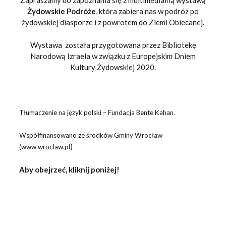
Zapraszamy do zapoznania się z multimedialną wystawą
Żydowskie Podróże
, która zabiera nas w podróż po
żydowskiej diasporze i z powrotem do Ziemi Obiecanej.
Wystawa została przygotowana przez Bibliotekę
Narodową Izraela w związku z Europejskim Dniem
Kultury Żydowskiej 2020.
Tłumac
zenie na język polski – Fundacja Bente Kahan.
Współfinansowano ze środków Gminy Wrocław
)
(www.wroclaw.pl
Aby obejrzeć, kliknij poniżej!