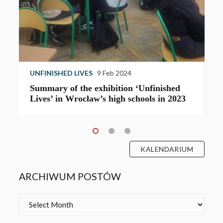
UNFINISHED LIVES
9 Feb 2024
U
Summary of the exhibition ‘Unfinished
T
Lives’ in Wrocław’s high schools in 2023
e
KALENDARIUM
ARCHIWUM POSTÓW
Archives