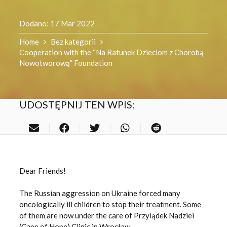
Dodano:
17 Mar 2022
Home
Bez kategorii
Cooperation with the “Na Ratunek Dzieciom z Chorobą
Nowotworową” Foundation
UDOSTĘPNIJ TEN WPIS:
Dear Friends!
The Russian aggression on Ukraine forced many
oncologically ill children to stop their treatment. Some
of them are now under the care of Przylądek Nadziei
(Cape of Hope) Clinic in Wrocław