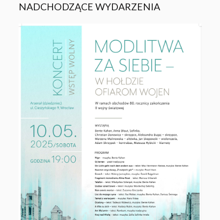
NADCHODZĄCE WYDARZENIA
WYDARZENIA
10 kwi 2024
N