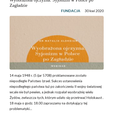
Wyobrażona ojczyzna. Syjonizm w Polsce po
Zagładzie
FUNDACJA
30 kwi 2020
14 maja 1948 r. (5 ijar 5708) proklamowane zostało
niepodległe Państwo Izrael. Sukces ustanowienia
niepodległego państwa tuż po zakończeniu II wojny światowej
wcale nie był pewien, a jednak rozpalał wyobraźnię wielu
Żydów, zwłaszcza tych, którym udało się przetrwać Holokaust .
18 maja o godz. 18.00 zapraszamy na dotykający tej
problematyki…