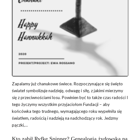
Zapalamy już chanukowe świece. Rozpoczynające się święto
świateł symbolizuje nadzieję, odwagę i siłę, z jakimi mierzymy
się z przeciwnościami losu. Powinien być to także czas radości I
tego życzymy wszystkim przyjaciołom Fundacji – aby
końcówka tego trudnego, wymagającego roku wypełniła się
światłem, radością i nadzieją na nadchodzący rok. Jedzmy
pączki,…
Kto zabił Ryfkę Spinner? Genealogia żydowska na