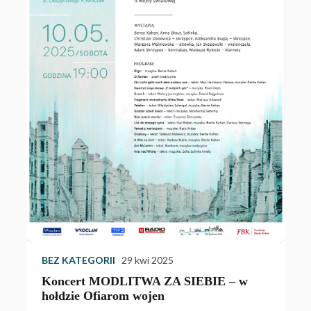
WYDARZENIA
10 kw
Zapraszamy na de
ul. Szewskiej 49
EGORII
29 kwi 2025
t MODLITWA ZA SIEBIE – w
 Ofiarom wojen