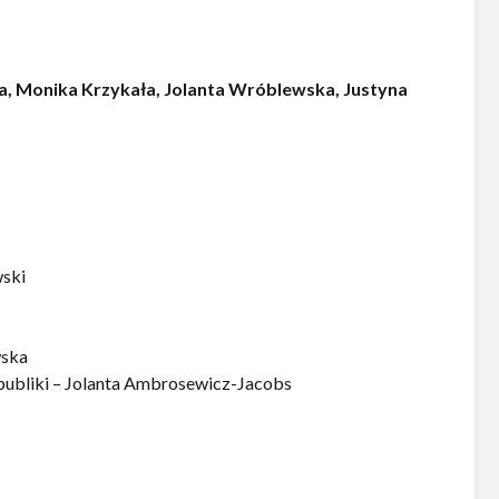
ka, Monika Krzykała, Jolanta Wróblewska, Justyna
wski
wska
 publiki – Jolanta Ambrosewicz-Jacobs