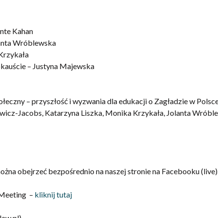
ente Kahan
lanta Wróblewska
 Krzykała
okauście – Justyna Majewska
łeczny – przyszłość i wyzwania dla edukacji o Zagładzie w Polsce
ewicz-Jacobs, Katarzyna Liszka, Monika Krzykała, Jolanta Wrób
na obejrzeć bezpośrednio na naszej stronie na Facebooku (live)
kMeeting –
kliknij tutaj
aw.pl)