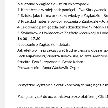
Nauczanie o Zagładzie – studium przypadku
1. Kształcenie w miejscach pamięci – Ewa Skrzywanek
2. Sztuka jako forma przekazu wiedzy o Zagładzie – B
3. Przegląd materiałów do nauczania o Zagładzie – Jo
4. Jak dbać o pamięć zdarzeń i dziedzictwo? – Monika
5. Świadkowie i świadectwa Zagłady w edukacji o Hol
16.00 – 17.30
Nauczanie o Zagładzie – debata
Jak efektywnie przekazywać trudne treści w obszar spo
Lech Nijakowski, Violetta Julkowska, Jolanta Ambros
Szuchta, Ewa Skrzywanek i Bente Kahan
Prowadzenie – Anna Wacławik-Orpik
Wszystkie wystąpienia oraz końcową debatę będzie moż
Zachęcamy też do uczestnictwa przez platformę Clic
Sfinansowano ze środków Gminy Wrocław (www.wrocl