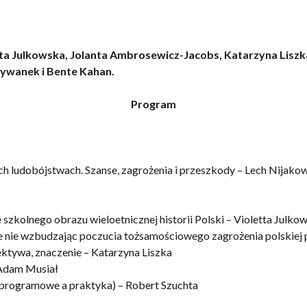
tta Julkowska, Jolanta Ambrosewicz-Jacobs, Katarzyna Lisz
ywanek i Bente Kahan.
Program
h ludobójstwach. Szanse, zagrożenia i przeszkody – Lech Nijako
szkolnego obrazu wieloetnicznej historii Polski – Violetta Julko
ie nie wzbudzając poczucia tożsamościowego zagrożenia polskiej
pektywa, znaczenie – Katarzyna Liszka
– Adam Musiał
 programowe a praktyka) – Robert Szuchta