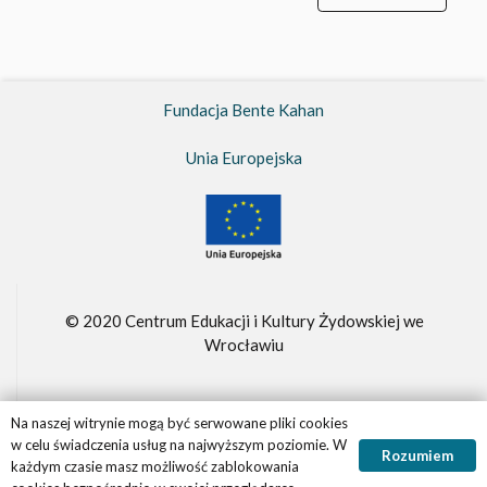
Fundacja Bente Kahan
Unia Europejska
© 2020 Centrum Edukacji i Kultury Żydowskiej we
Wrocławiu
Na naszej witrynie mogą być serwowane pliki cookies
Fundacja Bente Kahan –
FBK.org.pl
w celu świadczenia usług na najwyższym poziomie. W
Rozumiem
Realizacja witryny
Panther.software
każdym czasie masz możliwość zablokowania