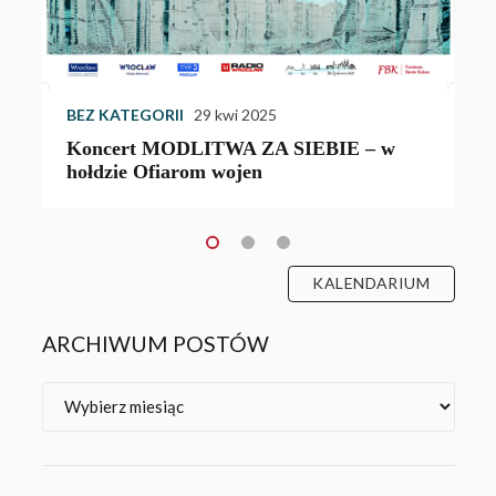
ul. Szew
BEZ KATEGORII
29 kwi 2025
Koncert MODLITWA ZA SIEBIE – w
hołdzie Ofiarom wojen
KALENDARIUM
ARCHIWUM POSTÓW
Archiwa