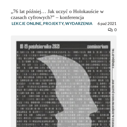
„76 lat później… Jak uczyć o Holokauście w
czasach cyfrowych?” – konferencja
LEKCJE ONLINE
,
PROJEKTY
,
WYDARZENIA
6 paź 2021
0