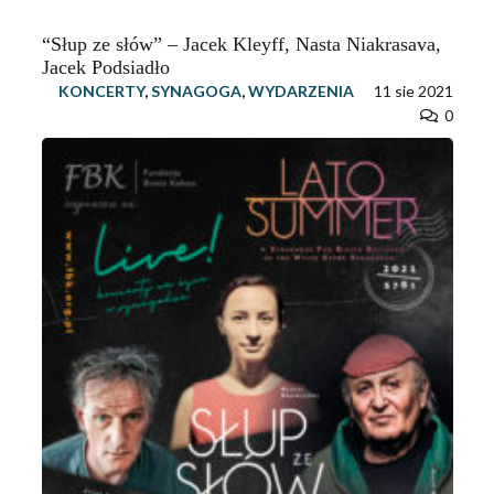
“Słup ze słów” – Jacek Kleyff, Nasta Niakrasava,
Jacek Podsiadło
KONCERTY
,
SYNAGOGA
,
WYDARZENIA
11 sie 2021
0