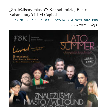
„Znaleźliśmy miasto”: Konrad Imiela, Bente
Kahan i artyści TM Capitol
KONCERTY
,
SPEKTAKLE
,
SYNAGOGE
,
WYDARZENIA
30 sie 2021
0