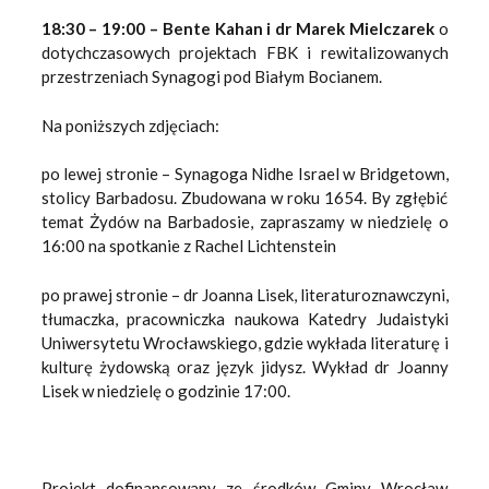
18:30 – 19:00 – Bente Kahan i dr Marek Mielczarek
o
dotychczasowych projektach FBK i rewitalizowanych
przestrzeniach Synagogi pod Białym Bocianem.
Na poniższych zdjęciach:
po lewej stronie – Synagoga Nidhe Israel w Bridgetown,
stolicy Barbadosu. Zbudowana w roku 1654. By zgłębić
temat Żydów na Barbadosie, zapraszamy w niedzielę o
16:00 na spotkanie z Rachel Lichtenstein
po prawej stronie – dr Joanna Lisek, literaturoznawczyni,
tłumaczka, pracowniczka naukowa Katedry Judaistyki
Uniwersytetu Wrocławskiego, gdzie wykłada literaturę i
kulturę żydowską oraz język jidysz. Wykład dr Joanny
Lisek w niedzielę o godzinie 17:00.
Projekt dofinansowany ze środków Gminy Wrocław