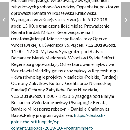
Muzeum Miejskiego Wrocławia), z uwzględnieniem
zabytkowych grobowców rodziny Oppenheim, po którym
oprowadzi Renata Wilkoszewska Krakowska.
Wymagana wcześniejsza rezerwacja do 5.12.2018,
godz. 15:00, ograniczona ilość miejsc. Prowadzenie:
Renata Bardzik Miłosz. Rezerwacja: e-mail:
renatabm@tlen.pl. Miejsce spotkania: przy Operze
Wrocławskiej, ul. Świdnicka 35.
Piątek, 7.12.2018
Godz.
11:00 – 12:30: Mykwa w Synagodze pod Białym
Bocianem: Marek Mielczarek, Wrocław i Sylvia Seifert,
Regensburg opowiadają: Odrestaurowanie mykwy we
Wrocławiu i siedziby gminy oraz mykwy w Regensburgu
– dwa równoległe projekty Niemiecko-Polskiej Fundacji
Ochrony Zabytków Kultury, Görlitz oraz Niemieckiej
Fundacji Ochrony Zabytków, Bonn.
Niedziela,
9.12.2018
Godz. 11:00 – 12:30: Synagoga pod Białym
Bocianem: Zwiedzanie mykwy i Synagogi z Renatą
Bardzik-Miłosz oraz rebecyn – Danielle Chaimovitz
Basok.Pełny program wydarzeń:
https://deutsch-
polnische-stiftung.de/wp-
content/uploads/2018/10/Programmheft-