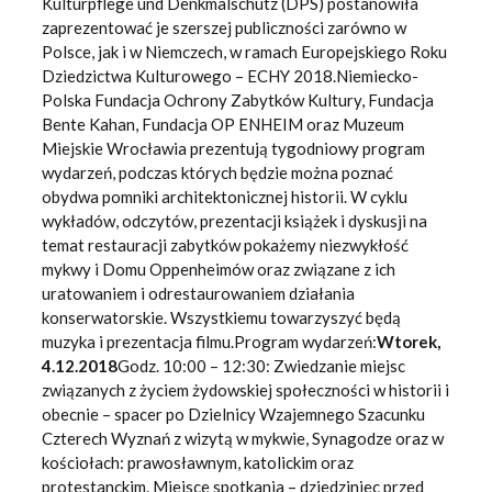
Kulturpflege und Denkmalschutz (DPS) postanowiła
zaprezentować je szerszej publiczności zarówno w
Polsce, jak i w Niemczech, w ramach Europejskiego Roku
Dziedzictwa Kulturowego – ECHY 2018.Niemiecko-
Polska Fundacja Ochrony Zabytków Kultury, Fundacja
Bente Kahan, Fundacja OP ENHEIM oraz Muzeum
Miejskie Wrocławia prezentują tygodniowy program
wydarzeń, podczas których będzie można poznać
obydwa pomniki architektonicznej historii. W cyklu
wykładów, odczytów, prezentacji książek i dyskusji na
temat restauracji zabytków pokażemy niezwykłość
mykwy i Domu Oppenheimów oraz związane z ich
uratowaniem i odrestaurowaniem działania
konserwatorskie. Wszystkiemu towarzyszyć będą
muzyka i prezentacja filmu.Program wydarzeń:
Wtorek,
4.12.2018
Godz. 10:00 – 12:30: Zwiedzanie miejsc
związanych z życiem żydowskiej społeczności w historii i
obecnie – spacer po Dzielnicy Wzajemnego Szacunku
Czterech Wyznań z wizytą w mykwie, Synagodze oraz w
kościołach: prawosławnym, katolickim oraz
protestanckim. Miejsce spotkania – dziedziniec przed