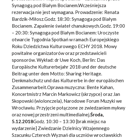
Synagogą pod Białym Bocianem.Wcześniejsza
rezerwacja nie jest wymagana. Prowadzenie: Renata
Bardzik-Miłosz.Godz. 18:30: Synagoga pod Białym
Bocianem. Zapalenie świateł chanukowych.Godz. 19:00
– 20:30: Synagoga pod Białym Bocianem: Uroczyste
otwarcie Tygodnia Spotkań w ramach Europejskiego
Roku Dziedzictwa Kulturowego ECHY 2018. Mowy
powitalne organizatorów oraz przedstawicieli
sponsorów. Wykład: dr Uwe Koch, Berlin: Das
Europäische Kulturerbejahr 2018 und der deutsche
Beitrag unter dem Motto: Sharing Heritage.
Denkmalschutz und das Kulturerbe in der europäischen
Zusammenarbeit.Oprawa muzyczna: Bente Kahan,
Koncertmistrz Marcin Markowicz (skrzypce) oraz Jan
Skopowski (wiolonczela), Narodowe Forum Muzyki we
Wrocławiu. Przyjęcie połączone ze zwiedzaniem mykwy
oraz nowej przestrzeni multimedialnej.
Środa,
5.12.2018
Godz. 10:30 – 13:30 [brak miejsc na
wydarzenie] Zwiedzanie Dzielnicy Wzajemnego
Szacunku Czterech Wyznań dla uczniów wrocławskich