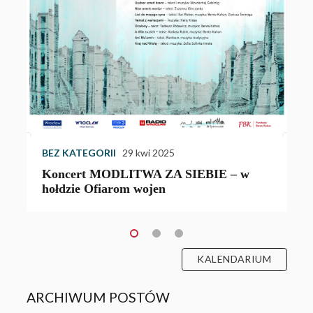
W
w
Z
u
BEZ KATEGORII
29 kwi 2025
Koncert MODLITWA ZA SIEBIE – w
hołdzie Ofiarom wojen
KALENDARIUM
ARCHIWUM POSTÓW