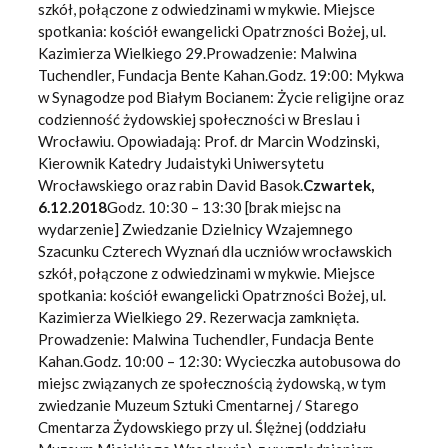
szkół, połączone z odwiedzinami w mykwie. Miejsce
spotkania: kościół ewangelicki Opatrzności Bożej, ul.
Kazimierza Wielkiego 29.Prowadzenie: Malwina
Tuchendler, Fundacja Bente Kahan.Godz. 19:00: Mykwa
w Synagodze pod Białym Bocianem: Życie religijne oraz
codzienność żydowskiej społeczności w Breslau i
Wrocławiu. Opowiadają: Prof. dr Marcin Wodzinski,
Kierownik Katedry Judaistyki Uniwersytetu
Wrocławskiego oraz rabin David Basok.
Czwartek,
6.12.2018
Godz. 10:30 – 13:30 [brak miejsc na
wydarzenie] Zwiedzanie Dzielnicy Wzajemnego
Szacunku Czterech Wyznań dla uczniów wrocławskich
szkół, połączone z odwiedzinami w mykwie. Miejsce
spotkania: kościół ewangelicki Opatrzności Bożej, ul.
Kazimierza Wielkiego 29. Rezerwacja zamknięta.
Prowadzenie: Malwina Tuchendler, Fundacja Bente
Kahan.Godz. 10:00 – 12:30: Wycieczka autobusowa do
miejsc związanych ze społecznością żydowską, w tym
zwiedzanie Muzeum Sztuki Cmentarnej / Starego
Cmentarza Żydowskiego przy ul. Ślężnej (oddziału