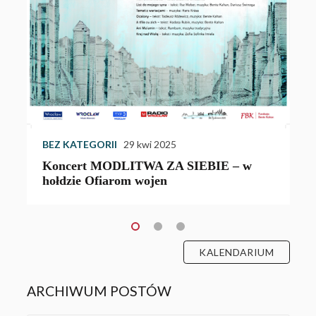
W
w
Z
u
BEZ KATEGORII
29 kwi 2025
Koncert MODLITWA ZA SIEBIE – w
hołdzie Ofiarom wojen
KALENDARIUM
ARCHIWUM POSTÓW