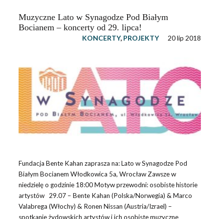
Muzyczne Lato w Synagodze Pod Białym
Bocianem – koncerty od 29. lipca!
KONCERTY
,
PROJEKTY
20 lip 2018
Fundacja Bente Kahan zaprasza na: Lato w Synagodze Pod
Białym Bocianem Włodkowica 5a, Wrocław Zawsze w
niedzielę o godzinie 18:00 Motyw przewodni: osobiste historie
artystów 29.07 – Bente Kahan (Polska/Norwegia) & Marco
Valabrega (Włochy) & Ronen Nissan (Austria/Izrael) –
spotkanie żydowskich artystów i ich osobiste muzyczne