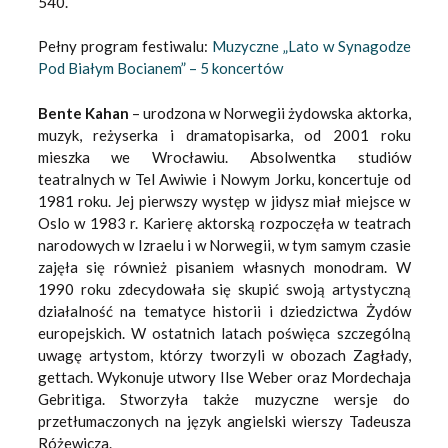
540.
Pełny program festiwalu:
Muzyczne „Lato w Synagodze
Pod Białym Bocianem” – 5 koncertów
Bente Kahan
– urodzona w Norwegii żydowska aktorka,
muzyk, reżyserka i dramatopisarka, od 2001 roku
mieszka we Wrocławiu. Absolwentka studiów
teatralnych w Tel Awiwie i Nowym Jorku, koncertuje od
1981 roku. Jej pierwszy występ w jidysz miał miejsce w
Oslo w 1983 r. Karierę aktorską rozpoczęła w teatrach
narodowych w Izraelu i w Norwegii, w tym samym czasie
zajęła się również pisaniem własnych monodram. W
1990 roku zdecydowała się skupić swoją artystyczną
działalność na tematyce historii i dziedzictwa Żydów
europejskich. W ostatnich latach poświęca szczególną
uwagę artystom, którzy tworzyli w obozach Zagłady,
gettach. Wykonuje utwory Ilse Weber oraz Mordechaja
Gebritiga. Stworzyła także muzyczne wersje do
przetłumaczonych na język angielski wierszy Tadeusza
Różewicza.