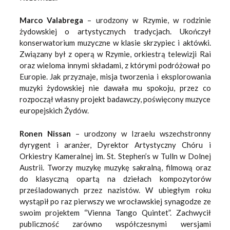
Marco Valabrega
– urodzony w Rzymie, w rodzinie
żydowskiej o artystycznych tradycjach. Ukończył
konserwatorium muzyczne w klasie skrzypiec i aktówki.
Związany był z operą w Rzymie, orkiestrą telewizji Rai
oraz wieloma innymi składami, z którymi podróżował po
Europie. Jak przyznaje, misja tworzenia i eksplorowania
muzyki żydowskiej nie dawała mu spokoju, przez co
rozpoczął własny projekt badawczy, poświęcony muzyce
europejskich Żydów.
Ronen Nissan
– urodzony w Izraelu wszechstronny
dyrygent i aranżer, Dyrektor Artystyczny Chóru i
Orkiestry Kameralnej im. St. Stephen’s w Tulln w Dolnej
Austrii. Tworzy muzykę muzykę sakralną, filmową oraz
do klasyczną opartą na dziełach kompozytorów
prześladowanych przez nazistów. W ubiegłym roku
wystąpił po raz pierwszy we wrocławskiej synagodze ze
swoim projektem “Vienna Tango Quintet”. Zachwycił
publiczność zarówno współczesnymi wersjami