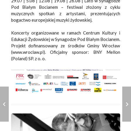
29.07 | 5.08 | 12.08 | 19.08 | 26.08 | Lato w Synagodze
Pod Białym Bocianem – festiwal złożony z cyklu
muzycznych spotkań z artystami, prezentujących
bogactwo europejskiej muzyki żydowskiej.
Koncerty organizowane w ramach Centrum Kultury i
Edukacji Żydowskiej w Synagodze Pod Białym Bocianem.
Projekt dofinansowany ze środków Gminy Wrocław
(www.wroclaw.pl). Oficjalny sponsor: BNY Mellon
(Poland) SP. z o. o.