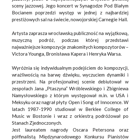
sceny jazzowej. Jego koncert w Synagodze Pod Białym
Bocianem poprzedzi występ w jednej z najbardziej
prestiżowych sal na świecie, nowojorskiej Carnegie Hall.
Artysta zaprasza wrocławską publiczność na wyjątkową,
muzyczną podróż, podczas której przedstawi
najważniejsze kompozycje znakomitych kompozytorów –
Victora Younga, Bronisława Kapera i Henryka Warsa.
Wyróżnia się indywidualnym podejściem do kompozycji,
wrażliwością na barwę dźwięku, wyczuciem dynamiki i
przestrzeni. Na profesjonalnej scenie debiutował w
zespołach Jana „Ptaszyna” Wróblewskiego i Zbigniewa
Namysłowskiego z którym występował m.in. w USA i
Meksyku oraz nagrał płyty Open i Song of Innocence. W
latach 1987-1990 studiował w Berklee College of
Music w Bostonie i wraz z orkiestrą podróżował po
Stanach Zjednoczonych.
Jest laureatem nagrody Oscara Petersona oraz
półfinalistą Międzynarodowego Konkursu Pianistów