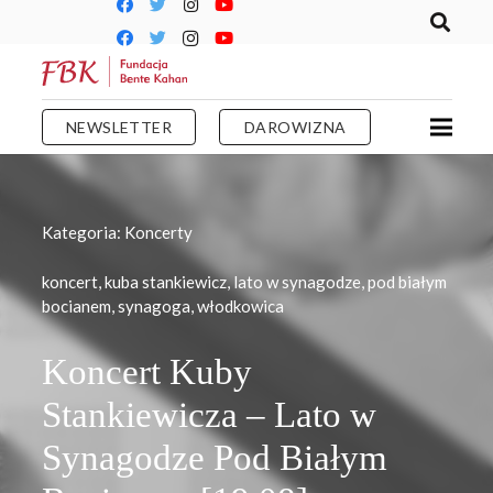
NEWSLETTER
DAROWIZNA
Kategoria:
Koncerty
koncert
,
kuba stankiewicz
,
lato w synagodze
,
pod białym
bocianem
,
synagoga
,
włodkowica
Koncert Kuby
Stankiewicza – Lato w
Synagodze Pod Białym