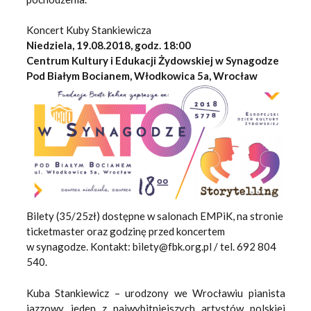
Koncert Kuby Stankiewicza
Niedziela, 19.08.2018, godz. 18:00
Centrum Kultury i Edukacji Żydowskiej w Synagodze
Pod Białym Bocianem, Włodkowica 5a, Wrocław
Bilety (35/25zł) dostępne w salonach EMPiK, na stronie
ticketmaster oraz godzinę przed koncertem
w synagodze. Kontakt: bilety@fbk.org.pl / tel. 692 804
540.
Kuba Stankiewicz – urodzony we Wrocławiu pianista
jazzowy, jeden z najwybitniejszych artystów polskiej