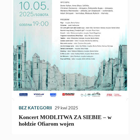
W
w
Z
u
BEZ KATEGORII
29 kwi 2025
Koncert MODLITWA ZA SIEBIE – w
hołdzie Ofiarom wojen