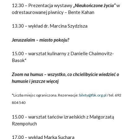
12.30 – Prezentacja wystawy
„Nieukończone życia”
w
odrestaurowanej piwnicy – Bente Kahan
13.30 – wykład dr. Marcina Szydzisza
Jeruszalaim – miasto pokoju?
15.00 – warsztat kulinarny z Danielle Chaimovitz-
Basok*
Zoom na humus – wszystko, co chcielibyście wiedzieć o
humusie i jeszcze więcej
*Liczba miejsc ograniczona. Rezerwacje:
bilety@fbk.org.pl
/ tel. 692
804 540
15.00 – warsztat tańców izraelskich z Małgorzatą
Rzempołuch
17.00 – wykład Marka Suchara