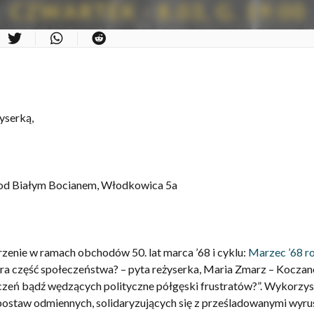
yserką,
Pod Białym Bocianem, Włodkowica 5a
zenie w ramach obchodów 50. lat marca ’68 i cyklu:
Marzec ’68 r
ora część społeczeństwa? – pyta reżyserka, Maria Zmarz – Koczan
zeń bądź wędzących polityczne półgęski frustratów?”. Wykorzys
 postaw odmiennych, solidary
zujących się z prześladowanymi wyru