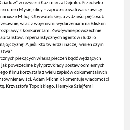
„Dziadów” w reżyserii Kazimierza Dejmka. Przeciwko
omen omen Mysiej ulicy – zaprotestowali warszawscy
iusze Milicji Obywatelskiej, trzydzieści pięć osób
rzeciwnie, wraz z wojennymi wydarzeniami na Bliskim
ch rozprawy z konkurentami.Zwoływane powszechnie
apitalistów, imperialistycznych agentów i ludzi o
 ojczyznę! A jeśli kto twierdzi inaczej, winien czym
ństwa?
tycznych piekących własną pieczeń bądź wędzących
 – jak powszechne były przykłady postaw odmiennych,
ego filmu korzystała z wielu zapisów dokumentalnych
 seansów nienawiści. Adam Michnik komentuje wiadomości
ę, Krzysztofa Topolskiego, Henryka Szlajfera i