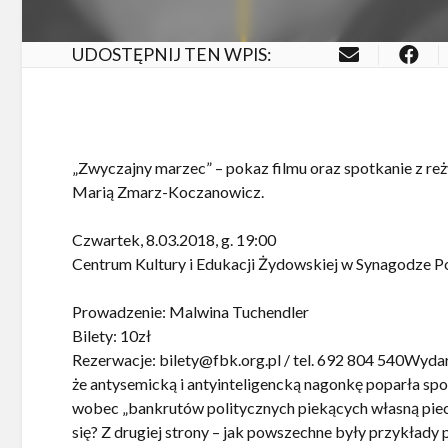
UDOSTĘPNIJ TEN WPIS:
„Zwyczajny marzec” – pokaz filmu oraz spotkanie z reż
Marią Zmarz-Koczanowicz.
Czwartek, 8.03.2018, g. 19:00
Centrum Kultury i Edukacji Żydowskiej w Synagodze 
Prowadzenie: Malwina Tuchendler
Bilety: 10zł
Rezerwacje: bilety@fbk.org.pl / tel. 692 804 540Wydar
że antysemicką i antyinteligencką nagonkę poparła sp
wobec „bankrutów politycznych piekących własną piec
się? Z drugiej strony – jak powszechne były przykłady