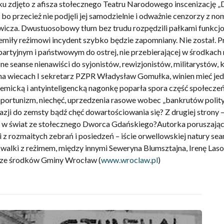
oku zdjęto z afisza stołecznego Teatru Narodowego inscenizację 
bo przecież nie podjęli jej samodzielnie i odważnie cenzorzy z n
za. Dwustuosobowy tłum bez trudu rozpędzili pałkami funkcjonar
miły reżimowi incydent szybko będzie zapomniany. Nie został. P
partyjnym i państwowym do ostrej, nie przebierającej w środka
e seanse nienawiści do syjonistów, rewizjonistów, militarystów, k
na wiecach I sekretarz PZPR Władysław Gomułka, winien mieć jedną
emicką i antyinteligencką nagonkę poparła spora część społecze
 oportunizm, niechęć, uprzedzenia rasowe wobec „bankrutów poli
azji do zemsty bądź chęć dowartościowania się? Z drugiej strony
h w świat ze stołecznego Dworca Gdańskiego?Autorka poruszając
ji z rozmaitych zebrań i posiedzeń – iście orwellowskiej natury
alki z reżimem, między innymi Seweryna Blumsztajna, Irenę Lasot
 ze środków Gminy Wrocław (
www.wroclaw.pl
)