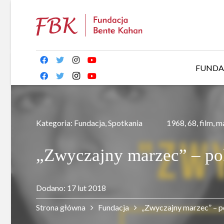
FUNDA
Kategoria:
Fundacja
,
Spotkania
1968
,
68
,
film
,
m
„Zwyczajny marzec” – pok
Dodano:
17 lut 2018
Strona główna
Fundacja
„Zwyczajny marzec” – po