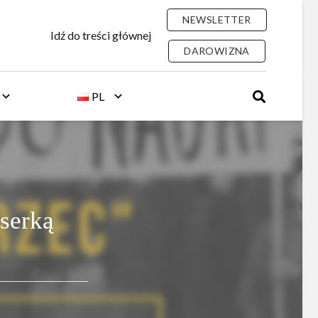
NEWSLETTER
Idź do treści głównej
DAROWIZNA
PL
I
serką