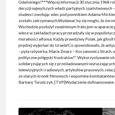
Gdańskiego?
***Więcej informacji:30 stycznia 1968 r
decyzji najwyższych władz partyjnych i państwowych – 
studenci zwołując wiec pod pomnikiem Adama Mickiewic
zostało zatrzymanych.Wydawać by się mogło, że ów nie
Wschodzie posłużył zwaśnionym frakcjom w aparacie 
wiece w zakładach pracy przeradzały się w populistyczn
moralności alfonsa. Każdy prawdziwy Polak, jak głosił 
prędzej wyjechać do Izraela!Co spowodowało, że antys
– pyta reżyserka, Maria Zmarz – Koczanowicz.Strach,
polityczne półgęski frustratów?”. Wykorzystywanie ok
solidaryzujących się z prześladowanymi wyruszającyc
telewizyjnych i radiowych, artykułów prasowych, relac
ze starych kronik filmowych i wspomina kombatantów w
Barbarę Toruńczyk. [TVP]Wydarzenie dofinansowane